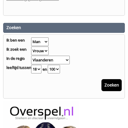
Zoeken
Ik ben een
Ik zoek een
In de regio
leeftijd tussen
en
Zoeken